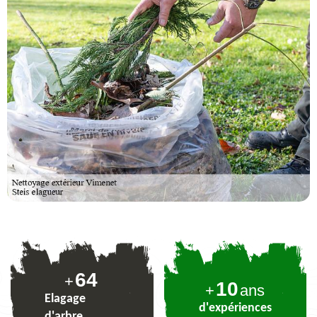
78
+
10
+
ans
Elagage
d'expériences
d'arbre