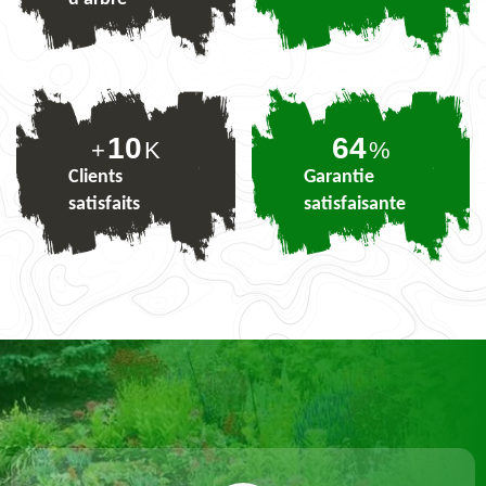
10
78
+
K
%
Clients
Garantie
satisfaits
satisfaisante