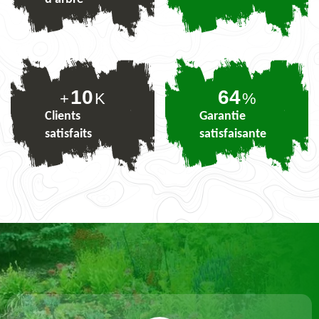
10
78
+
K
%
Clients
Garantie
satisfaits
satisfaisante