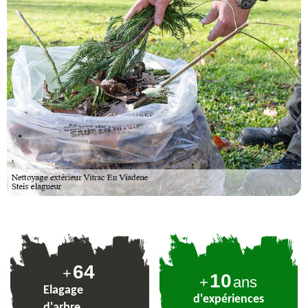
78
+
10
+
ans
Elagage
d'expériences
d'arbre