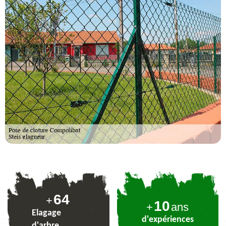
77
+
10
+
ans
Elagage
d'expériences
d'arbre