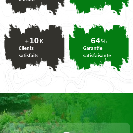
10
77
+
K
%
Clients
Garantie
satisfaits
satisfaisante