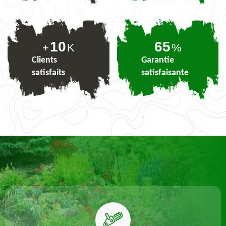
10
77
+
K
%
Clients
Garantie
satisfaits
satisfaisante