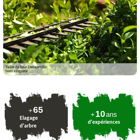
77
+
10
+
ans
Elagage
d'expériences
d'arbre