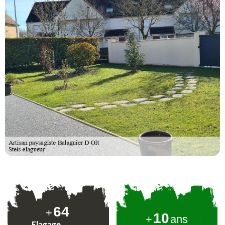
79
+
10
+
ans