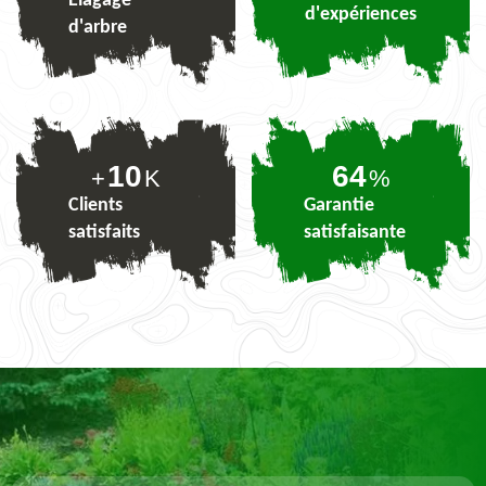
Elagage
d'expériences
d'arbre
10
79
+
K
%
Clients
Garantie
satisfaits
satisfaisante