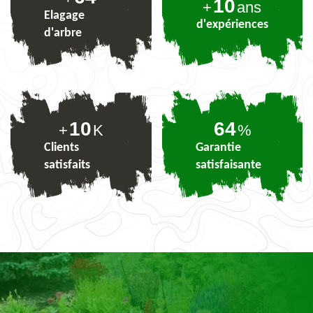
10
+
ans
Elagage
d'expériences
d'arbre
10
79
+
K
%
Clients
Garantie
satisfaits
satisfaisante