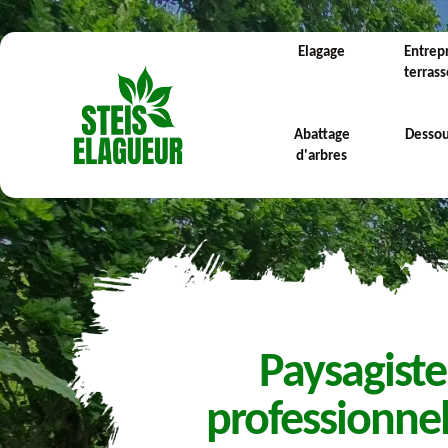
Elagage
Entrep
terras
Abattage
Desso
d'arbres
Paysagiste
professionnel