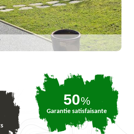
74
%
Garantie satisfaisante
ts