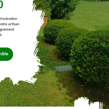
0
'entretien
votre artisan
pagnement
t.
nible