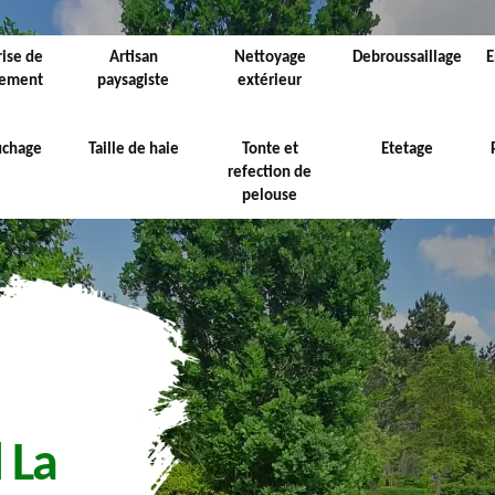
rise de
Artisan
Nettoyage
Debroussaillage
E
sement
paysagiste
extérieur
uchage
Taille de haie
Tonte et
Etetage
refection de
pelouse
 La