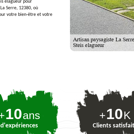
eis elagueur pour
 La Serre, 12380, où
ur votre bien-être et votre
10
10
+
ans
+
K
d'expériences
Clients satisfai