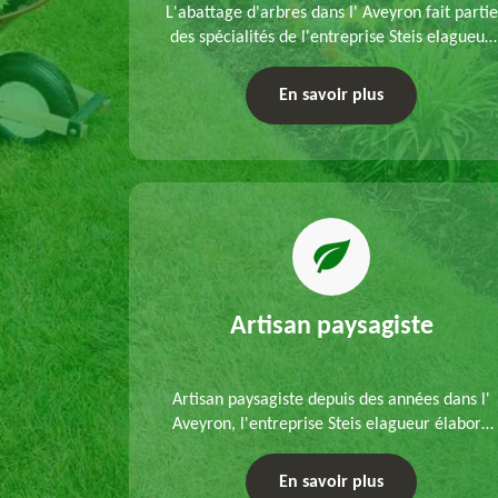
refection
L'abattage d'arbres dans l' Aveyron fait partie
s mains de
des spécialités de l'entreprise Steis elagueur.
'un
Nous réalisons un abattage direct ou par
 que d'un
démontage, tenant compte des particularités
En savoir plus
ble.
du site et des végétaux.
Artisan paysagiste
Artisan paysagiste depuis des années dans l'
Aveyron, l'entreprise Steis elagueur élabore
chaque plan d'aménagement paysager et
exécute les travaux afférents. Devis gratuit et
En savoir plus