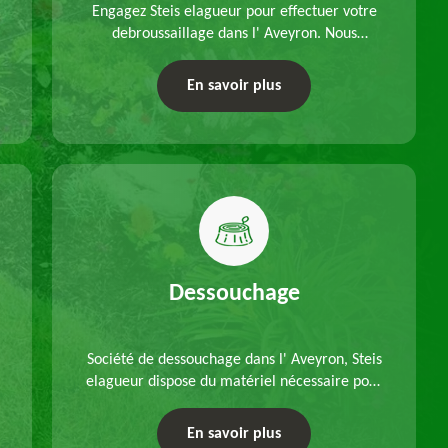
Engagez Steis elagueur pour effectuer votre
debroussaillage dans l' Aveyron. Nous
disposons d'équipements adéquats, à choisir
en fonction des caractéristiques du site.
En savoir plus
Déplacements offerts.
Dessouchage
Société de dessouchage dans l' Aveyron, Steis
elagueur dispose du matériel nécessaire pour
enlever vos souches d'arbres, que ce soit pour
un dessouchage manuel ou mécanique.
En savoir plus