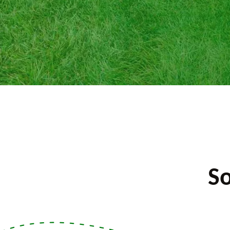
iquer.
So