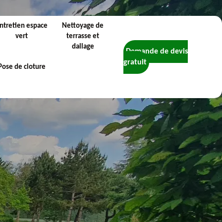
ntretien espace
Nettoyage de
vert
terrasse et
dallage
Demande de devis
gratuit
Pose de cloture