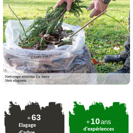
77
+
10
+
ans
Elagage
d'expériences
d'arbre