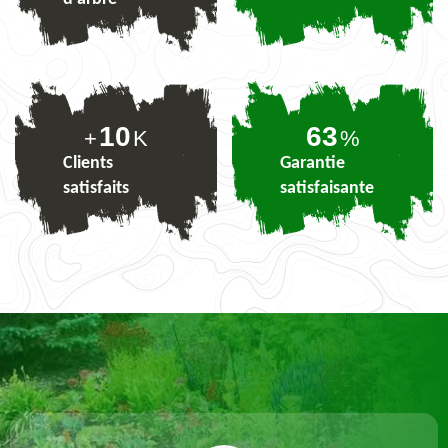
10
77
+
K
%
Clients
Garantie
satisfaits
satisfaisante