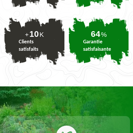
10
78
+
K
%
Clients
Garantie
satisfaits
satisfaisante