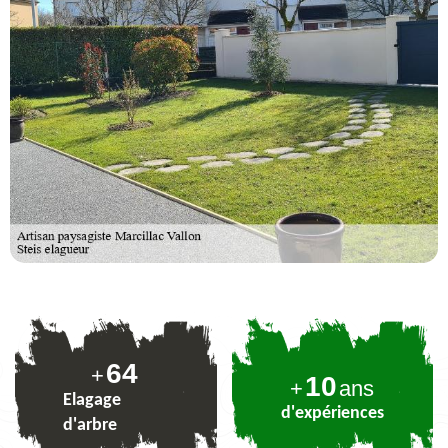
78
+
10
+
ans
Elagage
d'expériences
d'arbre