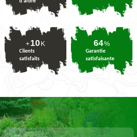
d'arbre
10
79
+
K
%
Clients
Garantie
satisfaits
satisfaisante