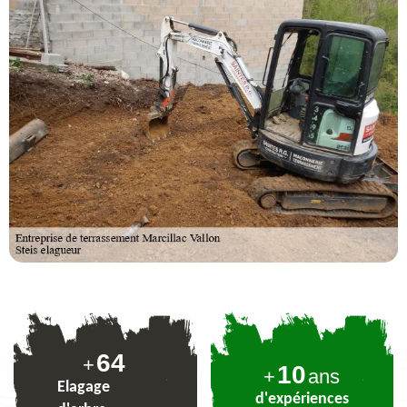
79
+
10
+
ans
Elagage
d'expériences