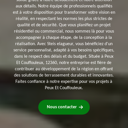
solide grâce à notre dévouement et notre attention
aux détails. Notre équipe de professionnels qualifiés
est à votre disposition pour transformer votre vision en
réalité, en respectant les normes les plus strictes de
qualité et de sécurité. Que vous planifiez un projet
résidentiel ou commercial, nous sommes là pour vous
accompagner à chaque étape, de la conception à la
réalisation. Avec Steis elagueur, vous bénéficiez d'un
service personnalisé, adapté à vos besoins spécifiques,
dans le respect des délais et du budget. Située à Peux
Et Couffouleux, 12360, notre entreprise est fière de
contribuer au développement de la région en offrant
des solutions de terrassement durables et innovantes.
Faites confiance à notre expertise pour vos projets à
Peux Et Couffouleux.
Nous contacter