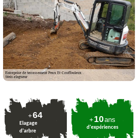
79
+
10
+
ans
Elagage
d'expériences
d'arbre