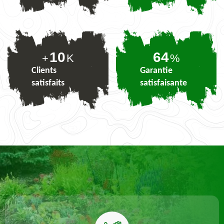
10
79
+
K
%
Clients
Garantie
satisfaits
satisfaisante