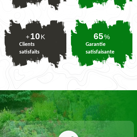
10
80
+
K
%
Clients
Garantie
satisfaits
satisfaisante