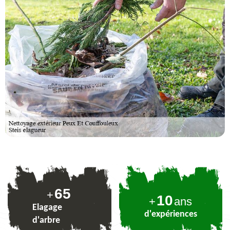
80
+
10
+
ans
Elagage
d'expériences
d'arbre