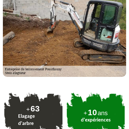
78
+
10
+
ans
Elagage
d'expériences
d'arbre