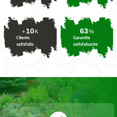
10
78
+
K
%
Clients
Garantie
satisfaits
satisfaisante