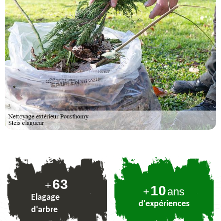
77
+
10
+
ans
Elagage
d'expériences
d'arbre