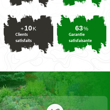
10
77
+
K
%
Clients
Garantie
satisfaits
satisfaisante