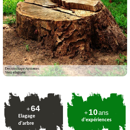
79
+
10
+
ans
Elagage
d'expériences
d'arbre