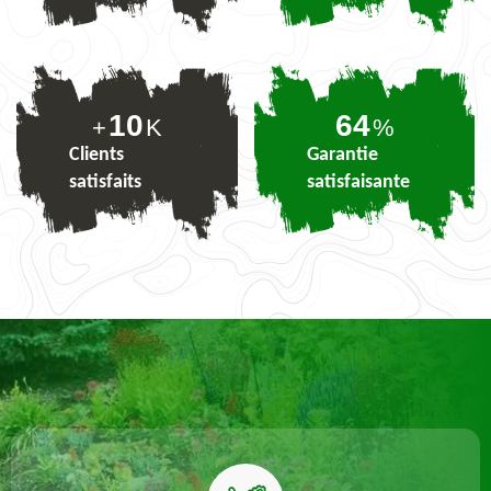
10
79
+
K
%
Clients
Garantie
satisfaits
satisfaisante