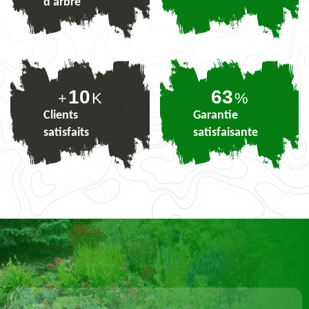
d'arbre
10
77
+
K
%
Clients
Garantie
satisfaits
satisfaisante