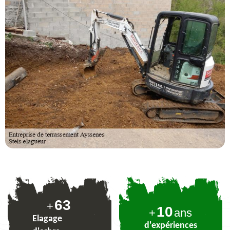
77
+
10
+
ans
Elagage
d'expériences