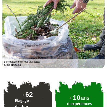
76
+
10
+
ans
Elagage
d'expériences
d'arbre