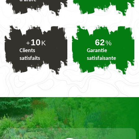
10
76
+
K
%
Clients
Garantie
satisfaits
satisfaisante